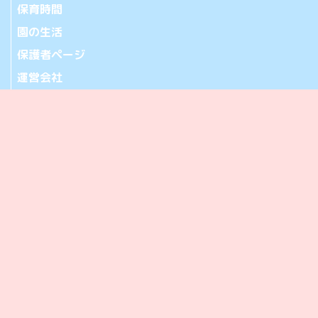
保育時間
園の生活
保護者ページ
運営会社
お問い合わせ
アクセス
365-0032 埼玉県鴻巣市中央20-28
[アクセス]
TEL.048-501-2471 FAX.048-501-2472