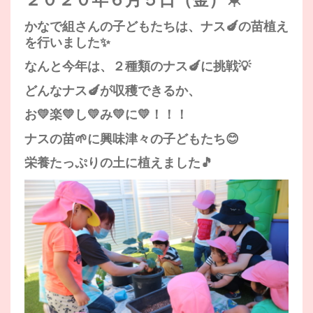
かなで組さんの子どもたちは、ナス🍆の苗植え
を行いました✨
なんと今年は、２種類のナス🍆に挑戦💡
どんなナス🍆が収穫できるか、
お💛楽💛し💛み💛に💛！！！
ナスの苗🌱に興味津々の子どもたち😊
栄養たっぷりの土に植えました🎵