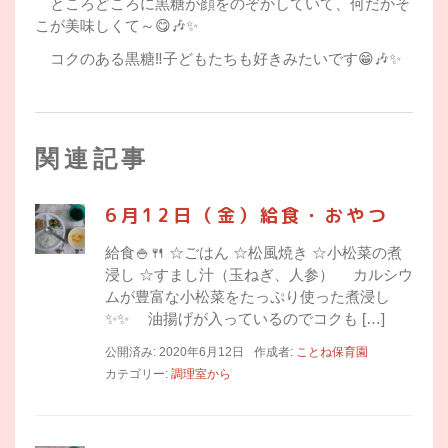
ところどころに黒糖が顔をのぞかしていて、何だかそ
こが美味しくて～😋🎶✨
コクのある黒糖‼子どもたちも好きみたいです😁🎶✨
関連記事
6月12日（金）給食・おやつ
給食🍚🍴 ☆ごはん ☆松風焼き ☆小松菜の煮
浸し ☆すまし汁（玉ねぎ、人参） カルシウ
ムが豊富な小松菜をたっぷり使った煮浸し
✨✨ 油揚げが入っているのでコクも […]
公開済み: 2020年6月12日
作成者:
ことね保育園
カテゴリー:
調理室から