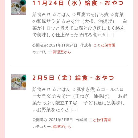
11月24日（水）給食・おやつ
給食🍚🍴 ☆ごはん ☆豆腐のそぼろ煮 ☆青菜
の和風サラダ ☆みそ汁（大根、油揚げ） 白
菜がトロッと煮えて豆腐とひき肉によく絡ん
で美味しく仕上がったそぼろ煮✨🎶 […]
公開済み: 2021年11月24日
作成者:
ことね保育園
カテゴリー:
調理室から
2月5日（金）給食・おやつ
給食🍚🍴 ☆ごはん ☆豚すき煮 ☆コールスロ
ーサラダ ☆みそ汁（玉ねぎ、油揚げ） お野
菜たっぷり献立❣❣😋 子ども達には美味し
いお野菜をたくさ […]
公開済み: 2021年2月5日
作成者:
ことね保育園
カテゴリー:
調理室から