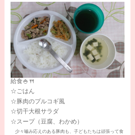
給食🍚🍴
☆ごはん
☆豚肉のプルコギ風
☆切干大根サラダ
☆スープ（豆腐、わかめ）
少々嚙み応えのある豚肉も、子どもたちは頑張って食