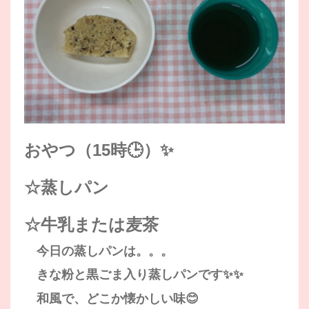
おやつ（15時🕒）✨
☆蒸しパン
☆牛乳または麦茶
今日の蒸しパンは。。。
きな粉と黒ごま入り蒸しパンです✨✨
和風で、どこか懐かしい味😊