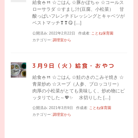
給食🍚🍴 ☆ごはん ☆豚かぼちゃ ☆コールス
ローサラダ ☆すまし汁(豆腐、小松菜） 甘
酸っぱいフレンチドレッシングとキャベツが
ベストマッチ❣❣😋 […]
公開済み: 2022年2月22日
作成者:
ことね保育園
カテゴリー:
調理室から
3月9日（火）給食・おやつ
給食🍚🍴 ☆ごはん ☆鮭のきのこみそ焼き ☆
青菜炒め ☆スープ（人参、ブロッコリー）
肉厚の小松菜がとても美味しく、炒め物にピ
ッタリでした～💖✨ 水切りした […]
公開済み: 2021年3月9日
作成者:
ことね保育園
カテゴリー:
調理室から