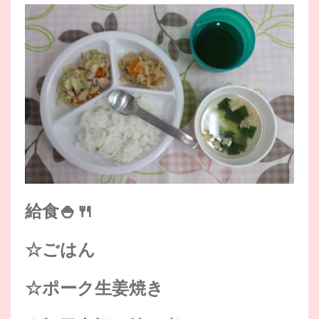
給食🍚🍴
☆ごはん
☆ポーク生姜焼き