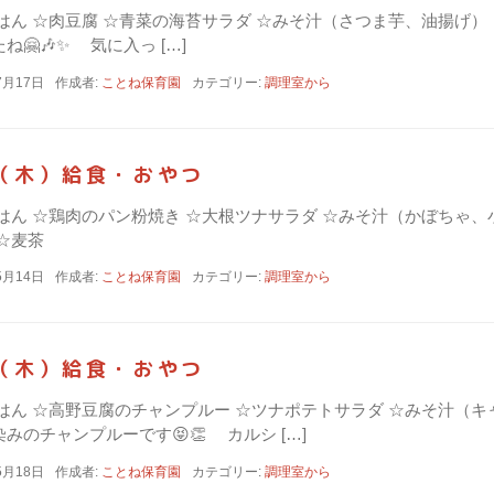
☆ごはん ☆肉豆腐 ☆青菜の海苔サラダ ☆みそ汁（さつま芋、油揚
🤗🎶✨ 気に入っ […]
7月17日
作成者:
ことね保育園
カテゴリー:
調理室から
日（木）給食・おやつ
☆ごはん ☆鶏肉のパン粉焼き ☆大根ツナサラダ ☆みそ汁（かぼちゃ、小
☆麦茶
5月14日
作成者:
ことね保育園
カテゴリー:
調理室から
日（木）給食・おやつ
☆ごはん ☆高野豆腐のチャンプルー ☆ツナポテトサラダ ☆みそ汁
みのチャンプルーです😝👏 カルシ […]
5月18日
作成者:
ことね保育園
カテゴリー:
調理室から