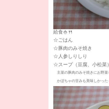
給食🍚🍴
☆ごはん
☆豚肉のみそ焼き
☆人参しりしり
☆スープ（豆腐、小松菜
主菜の豚肉のみそ焼きにお野菜をプ
かぼちゃの甘みも美味しかった～