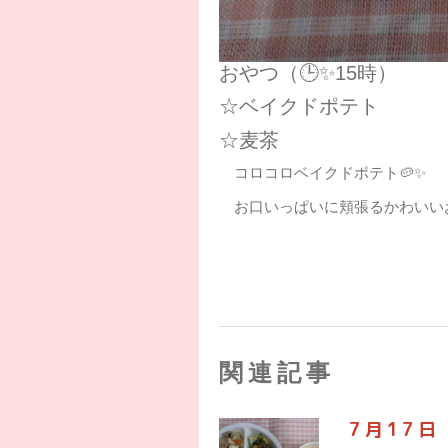
おやつ（🕒✨15時）
☆ベイクドポテト
☆麦茶
コロコロベイクドポテト🥔✨
お口いっぱいに頬張るかわいいお
関連記事
7月17