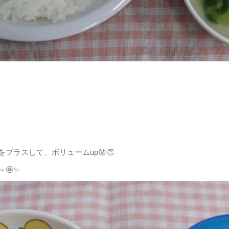
）
ラスして、ボリュームup😝👏
🤩✨