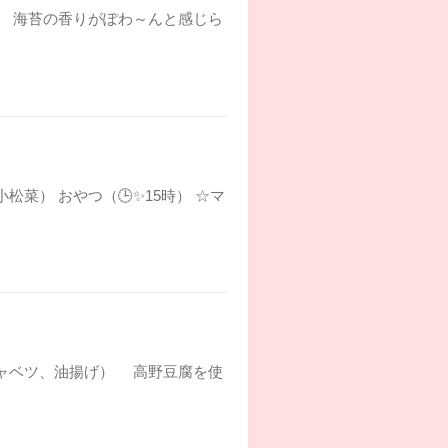
げ） 海苔の香りがぽわ～んと感じら
松菜） おやつ（🕒✨15時） ☆マ
（キャベツ、油揚げ） 高野豆腐を使