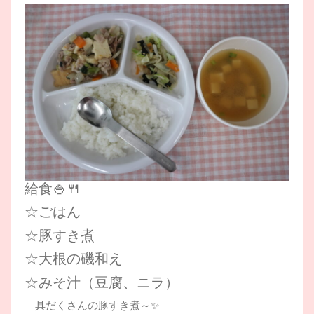
給食🍚🍴
☆ごはん
☆豚すき煮
☆大根の磯和え
☆みそ汁（豆腐、ニラ）
具だくさんの豚すき煮～✨