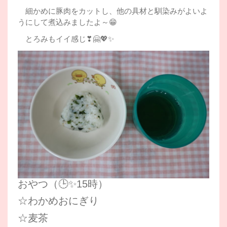
細かめに豚肉をカットし、他の具材と馴染みがよいよ
うにして煮込みましたよ～😁
とろみもイイ感じ❣🤗💖✨
おやつ（🕒✨15時）
☆わかめおにぎり
☆麦茶