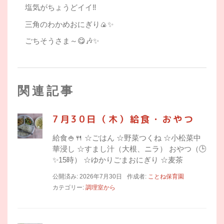
塩気がちょうどイイ‼
三角のわかめおにぎり🍙✨
ごちそうさま～😋🎶✨
関連記事
7月30日（木）給食・おやつ
給食🍚🍴 ☆ごはん ☆野菜つくね ☆小松菜中
華浸し ☆すまし汁（大根、ニラ） おやつ（🕒
✨15時） ☆ゆかりごまおにぎり ☆麦茶
公開済み: 2026年7月30日
作成者:
ことね保育園
カテゴリー:
調理室から