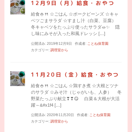
12月9日（月）給食・おやつ
給食🍚🍴 ☆ごはん ☆ポークビーンズ ☆キャ
ベツごまサラダ ☆すまし汁（白菜、豆腐）
冬キャベツをたっぷり使ったサラダ🥗✨ 隠
し味にみそが入った和風ドレッシ […]
公開済み: 2019年12月9日
作成者:
ことね保育園
カテゴリー:
調理室から
11月20日（金）給食・おやつ
給食🍚🍴 ☆ごはん ☆鶏すき煮 ☆大根とツナ
のサラダ ☆みそ汁（じゃがいも、人参） 冬
野菜たっぷり献立❣❣😋 白菜＆大根が大活
躍～&#x1f4 […]
公開済み: 2020年11月20日
作成者:
ことね保育園
カテゴリー:
調理室から