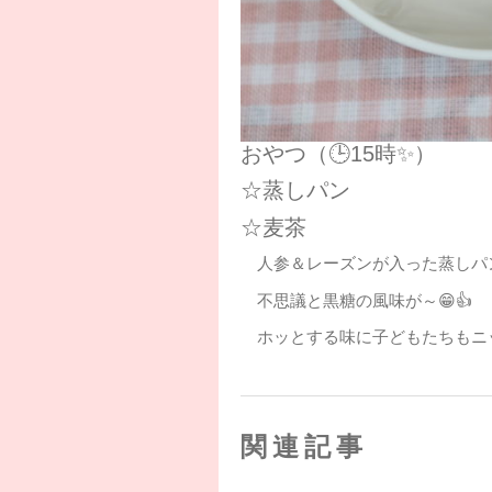
おやつ（🕒15時✨）
☆蒸しパン
☆麦茶
人参＆レーズンが入った蒸しパン
不思議と黒糖の風味が～😁👍
ホッとする味に子どもたちもニッ
関連記事