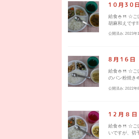
10月3
給食🍚🍴 
胡麻和えです‼
公開済み: 2023年
8月16
給食🍚🍴 
のパン粉焼き
公開済み: 2022年
12月８
給食🍚🍴 
いですが、切干