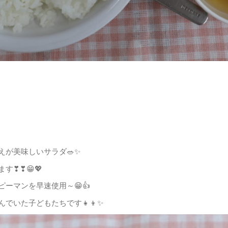
）
が美味しいサラダ🥗✨
❣❣😁💖
ーマンを早速使用～😁👍
でいた子どもたちです👧👦✨