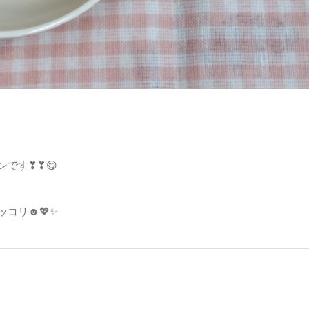
です❣❣😋
コリ☻💖✨