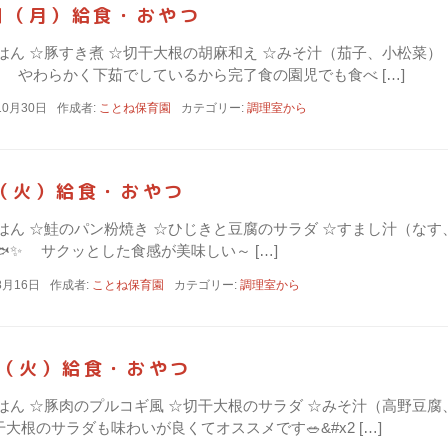
0日（月）給食・おやつ
☆ごはん ☆豚すき煮 ☆切干大根の胡麻和え ☆みそ汁（茄子、小松
 やわらかく下茹でしているから完了食の園児でも食べ […]
10月30日
作成者:
ことね保育園
カテゴリー:
調理室から
日（火）給食・おやつ
☆ごはん ☆鮭のパン粉焼き ☆ひじきと豆腐のサラダ ☆すまし汁（
✨ サクッとした食感が美味しい～ […]
8月16日
作成者:
ことね保育園
カテゴリー:
調理室から
日（火）給食・おやつ
☆ごはん ☆豚肉のプルコギ風 ☆切干大根のサラダ ☆みそ汁（高野
大根のサラダも味わいが良くてオススメです🥗&#x2 […]