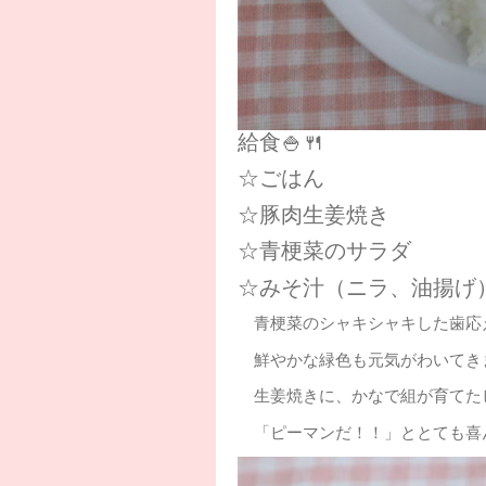
給食🍚🍴
☆ごはん
☆豚肉生姜焼き
☆青梗菜のサラダ
☆みそ汁（ニラ、油揚げ
青梗菜のシャキシャキした歯応え
鮮やかな緑色も元気がわいてきます
生姜焼きに、かなで組が育てたピ
「ピーマンだ！！」ととても喜ん