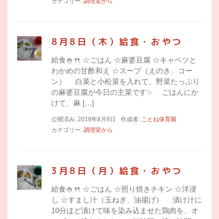
カテゴリー:
調理室から
8月8日（木）給食・おやつ
給食🍚🍴 ☆ごはん ☆麻婆豆腐 ☆キャベツと
わかめの甘酢和え ☆スープ（えのき、コー
ン） 白菜と小松菜を入れて、野菜たっぷり
の麻婆豆腐が今日の主菜です✨ ごはんにか
けて、麻 […]
公開済み: 2019年8月8日
作成者:
ことね保育園
カテゴリー:
調理室から
3月8日（月）給食・おやつ
給食🍚🍴 ☆ごはん ☆照り焼きチキン ☆洋浸
し ☆すまし汁（玉ねぎ、油揚げ） 漬け汁に
10分ほど漬けて味を染み込ませた鶏肉を、オ