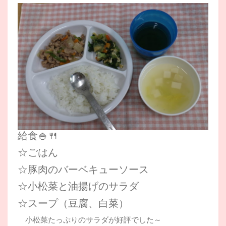
給食🍚🍴
☆ごはん
☆豚肉のバーベキューソース
☆小松菜と油揚げのサラダ
☆スープ（豆腐、白菜）
小松菜たっぷりのサラダが好評でした～