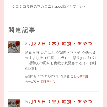
シコシコ食感のマカロニもgood👍🎶✨でした～
関連記事
2月22日（木）給食・おやつ
給食🍚🍴 ☆ごはん ☆鶏肉トマト煮 ☆磯和え
☆すまし汁（豆腐、ニラ） 彩りgood👍🎶✨
磯和えの風味も食欲が刺激されるイイお味
&#x1f […]
公開済み: 2024年2月22日
作成者:
ことね保育園
カテゴリー:
調理室から
5月19日（金）給食・おやつ