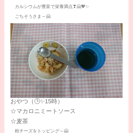
カルシウムが豊富で栄養満点❣🤗💖✨
ごちそうさま～🤗
おやつ（🕒✨15時）
☆マカロニミートソース
☆麦茶
粉チーズをトッピング～🤗