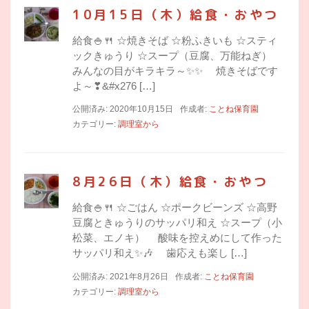
10月15日（木）給食・おやつ
給食🍚🍴 ☆焼きそば ☆粉ふきいも ☆スティ
ックきゅうり ☆スープ（豆腐、万能ねぎ）
みんなの目がキラキラ～✨✨ 焼きそばです
よ～❣&#x276 […]
公開済み: 2020年10月15日
作成者:
ことね保育園
カテゴリー:
調理室から
8月26日（木）給食・おやつ
給食🍚🍴 ☆ごはん ☆ポークビーンズ ☆高野
豆腐ときゅうりのサッパリ和え ☆スープ（小
松菜、エノキ） 酸味を控えめにして作った
サッパリ和え✨🎶 歯応えも楽し […]
公開済み: 2021年8月26日
作成者:
ことね保育園
カテゴリー:
調理室から