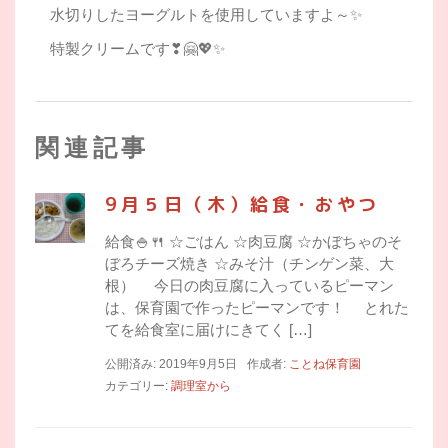
水切りしたヨーグルトを使用していますよ～✨
特製クリームです❣🤗💖✨
関連記事
9月５日（木）給食・おやつ
給食🍚🍴 ☆ごはん ☆肉豆腐 ☆かぼちゃのそ
ぼろチーズ焼き ☆みそ汁（チンゲン菜、大
根） 今日の肉豆腐に入っているピーマン
は、保育園で作ったピーマンです！ とれた
てを給食室に届けにきてく […]
公開済み: 2019年9月5日
作成者:
ことね保育園
カテゴリー:
調理室から