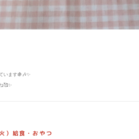
ます🍇🎶✨
🥰✨
（火）給食・おやつ