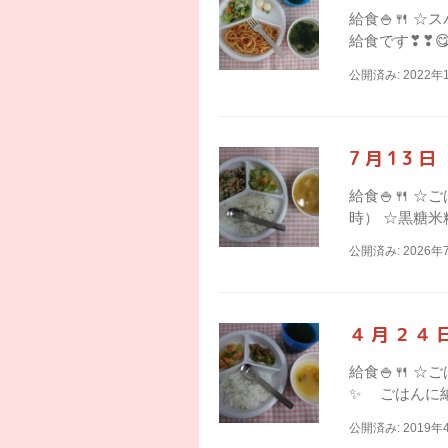
給食🍚🍴 
給食です❣❣
公開済み: 2022年
7月13
給食🍚🍴 
時） ☆黒糖米
公開済み: 2026年
４月２４
給食🍚🍴 
✨ ごはんに納
公開済み: 2019年