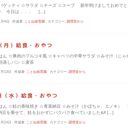
☆スパゲッティ ☆サラダ ☆チーズ ☆スープ 新年明けましておめ
 今日は．．． […]
1月4日
作成者:
ことね保育園
カテゴリー:
調理室から
日（月）給食・おやつ
☆ごはん ☆豚肉のプルコギ風 ☆キャベツの中華サラダ ☆みそ汁（じゃ
粉蒸しパン ☆麦茶
7月13日
作成者:
ことね保育園
カテゴリー:
調理室から
日（水）給食・おやつ
☆ごはん ☆鮭の香味焼き ☆青菜納豆 ☆みそ汁（かぼちゃ、エノキ
豆を乗せて、鮭をおかずにパクパク食べていました&# […]
4月24日
作成者:
ことね保育園
カテゴリー:
調理室から