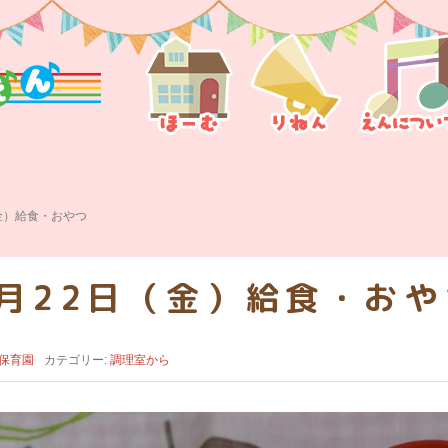
（金）給食・おやつ
7月22日（金）給食・おや
保育園
カテゴリー:
調理室から