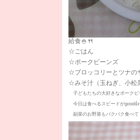
給食🍚🍴
☆ごはん
☆ポークビーンズ
☆ブロッコリーとツナの
☆みそ汁（玉ねぎ、小松
子どもたちの大好きなポークビ
今日は食べるスピードがgood👍
副菜のお野菜もパクパク食べてく