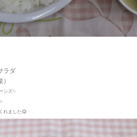
サラダ
菜）
ーンズ✨
✨
れました😋