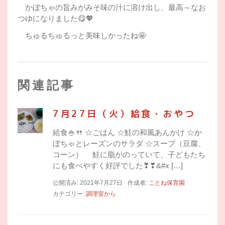
かぼちゃの旨みがみそ味の汁に溶け出し、最高～なお
つゆになりました😋💖
ちゅるちゅるっと美味しかったね🤩
関連記事
7月27日（火）給食・おやつ
給食🍚🍴 ☆ごはん ☆鮭の和風あんかけ ☆か
ぼちゃとレーズンのサラダ ☆スープ（豆腐、
コーン） 鮭に脂がのっていて、子どもたち
にも食べやすく好評でした❣❣&#x […]
公開済み: 2021年7月27日
作成者:
ことね保育園
カテゴリー:
調理室から