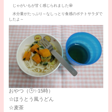
じゃがいもが甘く感じられました🤩
水分量がたっぷり～なしっとり食感のポテトサラダで
したよ～
おやつ（🕒✨15時）
☆ほうとう風うどん
☆麦茶