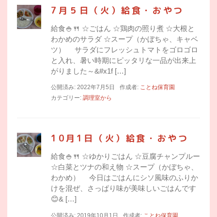
7月５日（火）給食・おやつ
給食🍚🍴 ☆ごはん ☆鶏肉の照り煮 ☆大根と
わかめのサラダ ☆スープ（かぼちゃ、キャベ
ツ） サラダにフレッシュトマトをゴロゴロ
と入れ、暑い時期にピッタリな一品が出来上
がりました～&#x1f […]
公開済み: 2022年7月5日
作成者:
ことね保育園
カテゴリー:
調理室から
10月1日（火）給食・おやつ
給食🍚🍴 ☆ゆかりごはん ☆豆腐チャンプルー
☆白菜とツナの和え物 ☆スープ（かぼちゃ、
わかめ） 今日はごはんにシソ風味のふりか
けを混ぜ、さっぱり味が美味しいごはんです
😊& […]
公開済み: 2019年10月1日
作成者:
ことね保育園