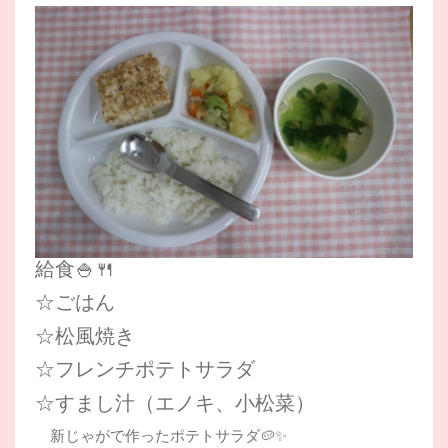
給食🍚🍴
☆ごはん
☆松風焼き
☆フレンチポテトサラダ
☆すまし汁（エノキ、小松菜）
新じゃがで作ったポテトサラダ🥔✨