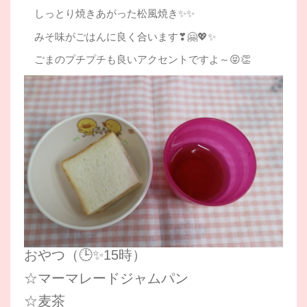
しっとり焼きあがった松風焼き✨✨
みそ味がごはんに良く合います❣🤗💖✨
ごまのプチプチも良いアクセントですよ～😝👏
おやつ（🕒✨15時）
☆マーマレードジャムパン
☆麦茶