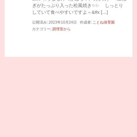
ぎがたっぷり入った松風焼き✨✨ しっとり
していて食べやすいですよ～&#x […]
公開済み: 2023年10月24日
作成者:
ことね保育園
カテゴリー:
調理室から