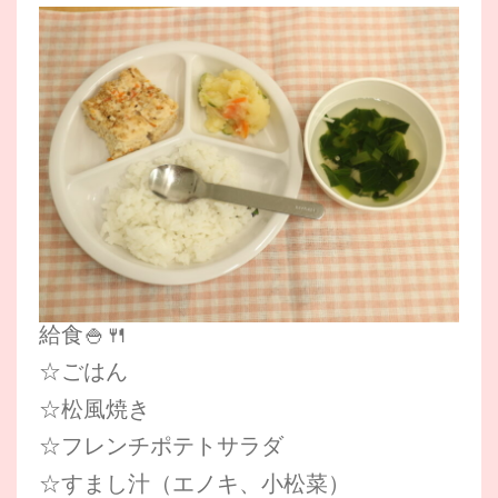
給食🍚🍴
☆ごはん
☆松風焼き
☆フレンチポテトサラダ
☆すまし汁（エノキ、小松菜）