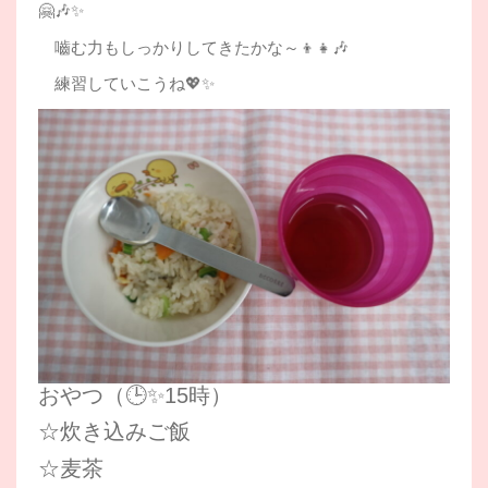
🤗🎶✨
嚙む力もしっかりしてきたかな～👦👧🎶
練習していこうね💖✨
おやつ（🕒✨15時）
☆炊き込みご飯
☆麦茶