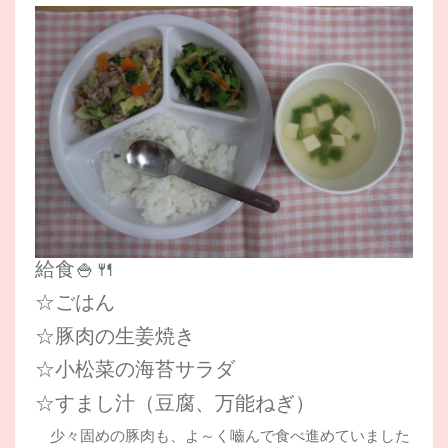
給食🍚🍴
☆ごはん
☆豚肉の生姜焼き
☆小松菜の海苔サラダ
☆すまし汁（豆腐、万能ねぎ）
少々固めの豚肉も、よ～く嚙んで食べ進めていました