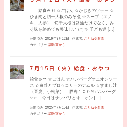
給食🍚🍴 ☆ごはん ☆かじきのソテー ☆
ひき肉と切干大根のみそ煮 ☆スープ（エノ
キ、人参） 切干大根は醤油だけでなく、み
そ味を絡めても美味しいです✨ 子ども達 […]
公開済み: 2019年3月12日
作成者:
ことね保育園
カテゴリー:
調理室から
7月15日（火）給食・おやつ
給食🍚🍴 ☆ごはん ☆ハンバーグオニオンソー
ス ☆白菜とブロッコリーのナムル ☆すまし汁
（豆腐、小松菜） 豚肉１００％ハンバーグ
✨✨ 今日はサッパリとオニオン […]
公開済み: 2025年7月15日
作成者:
ことね保育園
カテゴリー:
調理室から