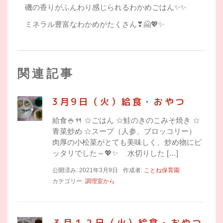
磯の香りがふんわり感じられるわかめごはん✨✨
ミネラル豊富なわかめがたくさん❣🤗💖✨
関連記事
3月9日（火）給食・おやつ
給食🍚🍴 ☆ごはん ☆鮭のきのこみそ焼き ☆
青菜炒め ☆スープ（人参、ブロッコリー）
肉厚の小松菜がとても美味しく、炒め物にピ
ッタリでした～💖✨ 水切りした […]
公開済み: 2021年3月9日
作成者:
ことね保育園
カテゴリー:
調理室から
３月１２日（火）給食・おやつ