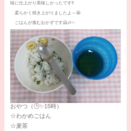
味に仕上がり美味しかったです‼
柔らかく焼き上がりましたよ～🤩
ごはんが進むおかずです🤗🎶✨
おやつ（🕒✨15時）
☆わかめごはん
☆麦茶