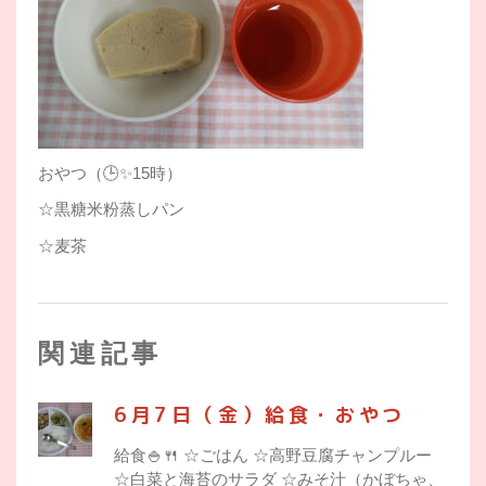
おやつ（🕒✨15時）
☆黒糖米粉蒸しパン
☆麦茶
関連記事
6月7日（金）給食・おやつ
給食🍚🍴 ☆ごはん ☆高野豆腐チャンプルー
☆白菜と海苔のサラダ ☆みそ汁（かぼちゃ、