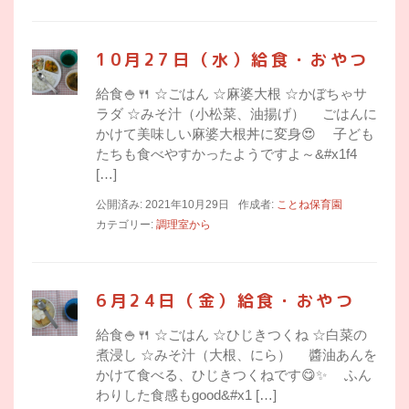
10月27日（水）給食・おやつ
給食🍚🍴 ☆ごはん ☆麻婆大根 ☆かぼちゃサ
ラダ ☆みそ汁（小松菜、油揚げ） ごはんに
かけて美味しい麻婆大根丼に変身😍 子ども
たちも食べやすかったようですよ～&#x1f4
[…]
公開済み: 2021年10月29日
作成者:
ことね保育園
カテゴリー:
調理室から
6月24日（金）給食・おやつ
給食🍚🍴 ☆ごはん ☆ひじきつくね ☆白菜の
煮浸し ☆みそ汁（大根、にら） 醬油あんを
かけて食べる、ひじきつくねです😋✨ ふん
わりした食感もgood&#x1 […]