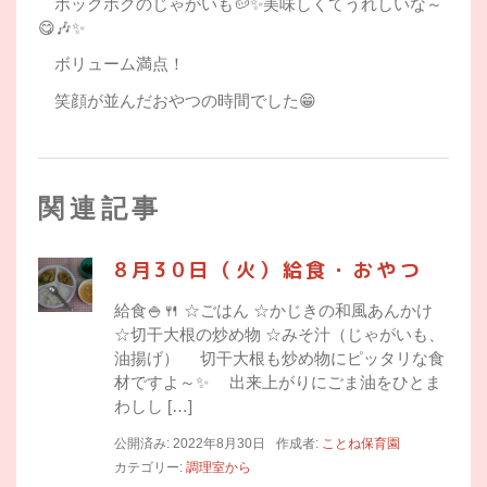
ホックホクのじゃがいも🥔✨美味しくてうれしいな～
😋🎶✨
ボリューム満点！
笑顔が並んだおやつの時間でした😁
関連記事
8月30日（火）給食・おやつ
給食🍚🍴 ☆ごはん ☆かじきの和風あんかけ
☆切干大根の炒め物 ☆みそ汁（じゃがいも、
油揚げ） 切干大根も炒め物にピッタリな食
材ですよ～✨ 出来上がりにごま油をひとま
わしし […]
公開済み: 2022年8月30日
作成者:
ことね保育園
カテゴリー:
調理室から