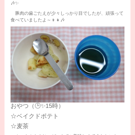
🎶✨
豚肉の歯ごたえが少々しっかり目でしたが、頑張って
食べていましたよ～👦👧🎶
おやつ（🕒✨15時）
☆ベイクドポテト
☆麦茶