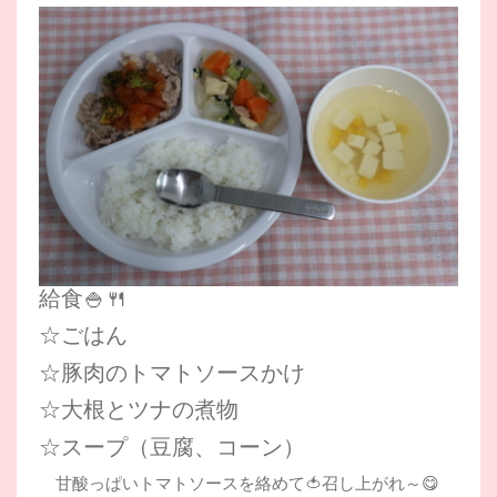
給食🍚🍴
☆ごはん
☆豚肉のトマトソースかけ
☆大根とツナの煮物
☆スープ（豆腐、コーン）
甘酸っぱいトマトソースを絡めて🍅召し上がれ～😋