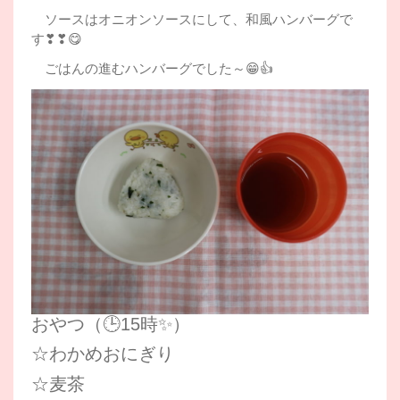
ソースはオニオンソースにして、和風ハンバーグで
す❣❣😋
ごはんの進むハンバーグでした～😁👍
おやつ（🕒15時✨）
☆わかめおにぎり
☆麦茶