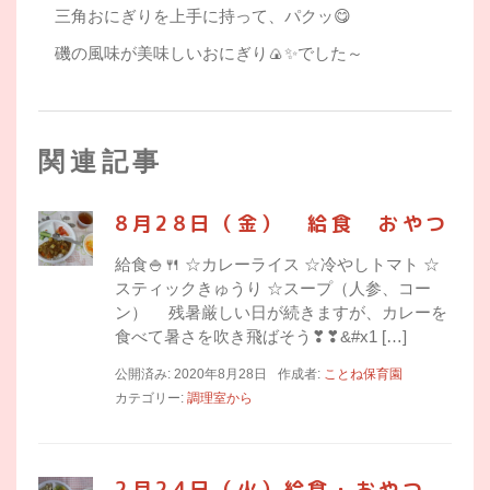
三角おにぎりを上手に持って、パクッ😋
磯の風味が美味しいおにぎり🍙✨でした～
関連記事
8月28日（金） 給食 おやつ
給食🍚🍴 ☆カレーライス ☆冷やしトマト ☆
スティックきゅうり ☆スープ（人参、コー
ン） 残暑厳しい日が続きますが、カレーを
食べて暑さを吹き飛ばそう❣❣&#x1 […]
公開済み: 2020年8月28日
作成者:
ことね保育園
カテゴリー:
調理室から
2月24日（火）給食・おやつ