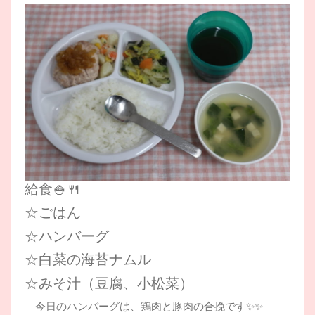
給食🍚🍴
☆ごはん
☆ハンバーグ
☆白菜の海苔ナムル
☆みそ汁（豆腐、小松菜）
今日のハンバーグは、鶏肉と豚肉の合挽です✨✨