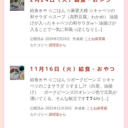
給食🍚🍴 ☆ごはん ☆麻婆大根 ☆キャベツの
和サラダ ☆スープ（高野豆腐、わかめ） 油揚
げが入ったキャベツの和サラダ🥗✨ 油揚げが
入ることで一気に和風っぽくなり […]
公開済み: 2026年2月24日
作成者:
ことね保育園
カテゴリー:
調理室から
11月16日（火）給食・おやつ
給食🍚🍴 ☆ごはん ☆ポークビーンズ ☆キャ
ベツのごまサラダ ☆すまし汁（白菜、油揚
げ） ポークビーンズのオレンジ色で元気が
湧いてくる、そんな献立です❣❣&#x […]
公開済み: 2021年11月16日
作成者:
ことね保育園
カテゴリー:
調理室から