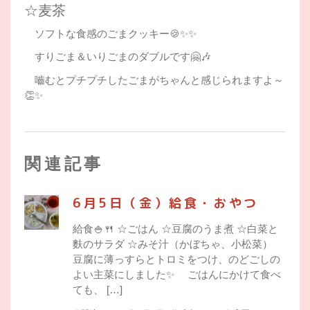
☆麦茶
ソフトな食感のごまクッキー🍪✨✨
すりごま＆いりごまのダブルです🤗🎶
嚙むとプチプチしたごまがちゃんと感じられますよ～
👏✨
関連記事
6月5日（金）給食・おやつ
給食🍚🍴 ☆ごはん ☆豆腐のうま煮 ☆白菜と
麩のサラダ ☆みそ汁（かぼちゃ、小松菜）
豆腐に薄っすらとトロミをつけ、のどごしの
よい主菜にしました✨ ごはんにかけて食べ
ても、 […]