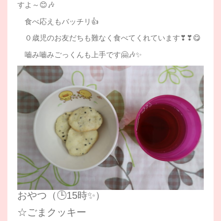
すよ～😊🎶
食べ応えもバッチリ👍
０歳児のお友だちも難なく食べてくれています❣❣😋
嚙み嚙みごっくんも上手です🤗🎶✨
おやつ（🕒15時✨）
☆ごまクッキー