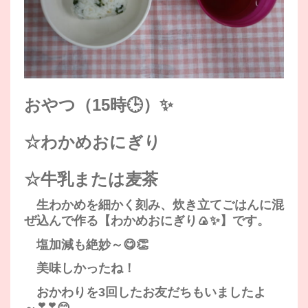
おやつ（15時🕒）✨
☆わかめおにぎり
☆牛乳または麦茶
生わかめを細かく刻み、炊き立てごはんに混
ぜ込んで作る【わかめおにぎり🍙✨】です。
塩加減も絶妙～😋👏
美味しかったね！
おかわりを3回したお友だちもいましたよ
～❣❣😊