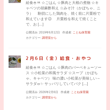
給食🍚🍴 ☆ごはん ☆豚肉と大根の煮物 ☆キ
ャベツの胡麻酢和え ☆みそ汁（かぼちゃ、ニ
ラ） 駒切にした鶏肉を、焼く前に片栗粉で
和えています😉 片栗粉を和えて焼くこと
で、お […]
公開済み: 2019年6月12日
作成者:
ことね保育園
カテゴリー:
調理室から
2月6日（金）給食・おやつ
給食🍚🍴 ☆ごはん ☆豚肉のバーベキューソー
ス ☆小松菜の和風サラダ ☆スープ（かぼち
ゃ、キャベツ） 味の濃い小松菜が美味しい～
サラダ🥗✨ サッパリしていてパク […]
公開済み: 2026年2月6日
作成者:
ことね保育園
カテゴリー:
調理室から