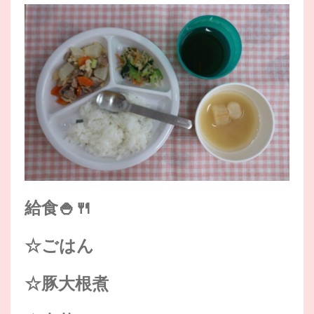
給食🍚🍴
☆ごはん
☆豚大根煮