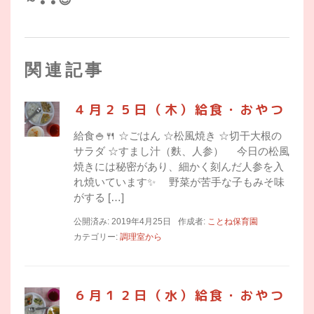
関連記事
４月２５日（木）給食・おやつ
給食🍚🍴 ☆ごはん ☆松風焼き ☆切干大根の
サラダ ☆すまし汁（麩、人参） 今日の松風
焼きには秘密があり、細かく刻んだ人参を入
れ焼いています✨ 野菜が苦手な子もみそ味
がする […]
公開済み: 2019年4月25日
作成者:
ことね保育園
カテゴリー:
調理室から
６月１２日（水）給食・おやつ