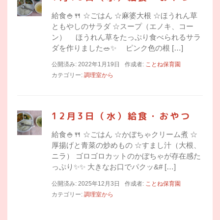
給食🍚🍴 ☆ごはん ☆麻婆大根 ☆ほうれん草
ともやしのサラダ ☆スープ（エノキ、コー
ン） ほうれん草をたっぷり食べられるサラ
ダを作りました🥗✨ ピンク色の根 […]
公開済み: 2022年1月19日
作成者:
ことね保育園
カテゴリー:
調理室から
12月3日（水）給食・おやつ
給食🍚🍴 ☆ごはん ☆かぼちゃクリーム煮 ☆
厚揚げと青菜の炒めもの ☆すまし汁（大根、
ニラ） ゴロゴロカットのかぼちゃが存在感た
っぷり✨✨ 大きなお口でパクッ&# […]
公開済み: 2025年12月3日
作成者:
ことね保育園
カテゴリー:
調理室から