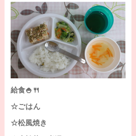
給食🍚🍴
☆ごはん
☆松風焼き