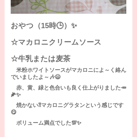
おやつ（15時🕒）✨
☆マカロニクリームソース
☆牛乳または麦茶
米粉ホワイトソースがマカロニによ～く絡ん
でいましたよ～🎶😄
赤、黄、緑と色合いも良く仕上がりました🥕
🌽✨
焼かない⁈マカロニグラタンという感じです
😋
ボリューム満点でした💯✨