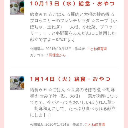
10月13日（水）給食・おやつ
給食🍚🍴 ☆ごはん ☆豚肉と大根の炒め煮 ☆
ブロッコリーのフレンチサラダ ☆スープ（か
ぼちゃ、玉ねぎ） 大根、小松菜、ブロッコ
リー．．．と冬野菜をふんだんにに使用した
献立ですよ～&#x1f […]
公開済み: 2021年10月13日
作成者:
ことね保育園
カテゴリー:
調理室から
1月14日（火）給食・おやつ
給食🍚🍴 ☆ごはん ☆豆腐のそぼろ煮 ☆胡麻
和え ☆みそ汁（麩、大根） 葉が肉厚になっ
てきて、今がとってもおいしいほうれん草✨
胡麻和えにして、たっぷり食べられる献立
にしま […]
公開済み: 2020年1月14日
作成者:
ことね保育園