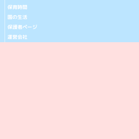
保育時間
園の生活
保護者ページ
運営会社
お問い合わせ
アクセス
365-0032 埼玉県鴻巣市中央20-28
[アクセス]
TEL.048-501-2471 FAX.048-501-2472