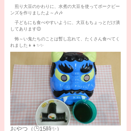
煎り大豆のかわりに、水煮の大豆を使ってポークビー
ンズを作りましたよ～🎶🎶
子どもにも食べやすいように、大豆もちょっとだけ潰
してあります😊
怖～い鬼たちのことは暫し忘れて、たくさん食べてく
れました👦👧✨✨
おやつ（🕒15時✨）