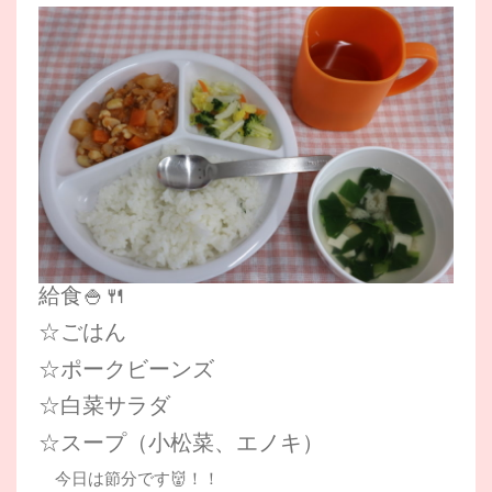
給食🍚🍴
☆ごはん
☆ポークビーンズ
☆白菜サラダ
☆スープ（小松菜、エノキ）
今日は節分です👹！！