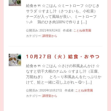
給食🍚🍴 ☆ごはん ☆ミートローフ ☆ひじき
サラダ ☆すまし汁（さつまいも、小松菜）
チーズが入って風味が良い、ミートローフ
✨🎶 鶏のひき肉100%で作りま […]
公開済み: 2021年9月24日
作成者:
ことね保育園
カテゴリー:
調理室から
10月27日（火）給食・おやつ
給食🍚🍴 ☆ごはん ☆さけの和風あんかけ ☆
なすと切干大根のナムル ☆すまし汁（豆腐、
万能ねぎ） とろ～り和風あんをたっぷりか
けて、鮭と一緒に召し上がれ～😋✨ […]
公開済み: 2020年10月27日
作成者:
ことね保育園
カテゴリー:
調理室から