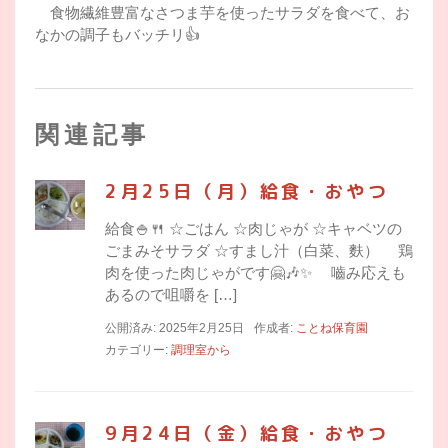
食物繊維豊富なさつま芋を使ったサラダを食べて、お
なかの調子もバッチリ👍
関連記事
2月25日（月）給食・おやつ
給食🍚🍴 ☆ごはん ☆肉じゃが ☆キャベツの
ごまみそサラダ ☆すまし汁（白菜、麩） 鶏
肉を使った肉じゃがです🤗🎶✨ 嚙み応えも
あるので咀嚼を […]
公開済み: 2025年2月25日
作成者:
ことね保育園
カテゴリー:
調理室から
9月24日（金）給食・おやつ