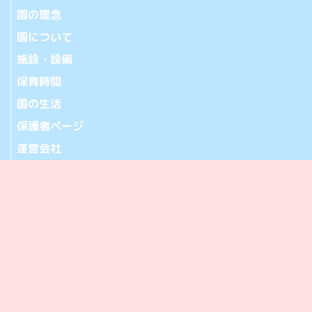
園の理念
園について
施設・設備
保育時間
園の生活
保護者ページ
運営会社
お問い合わせ
アクセス
365-0032 埼玉県鴻巣市中央20-28
[アクセス]