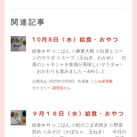
関連記事
10月8日（水）給食・おやつ
給食🍚🍴 ☆ごはん ☆麻婆大根 ☆白菜とコー
ンのサラダ ☆スープ（玉ねぎ、わかめ） 白
菜のシャキシャキ食感が美味しいサラダ🥗✨
おかわりも進みました～&#x […]
公開済み: 2025年10月8日
作成者:
ことね保育園
カテゴリー:
調理室から
９月１８日（水）給食・おやつ
給食🍚🍴 ☆ごはん ☆鮭のごま衣焼き ☆野菜
炒め ☆みそ汁（かぼちゃ、玉ねぎ） 今日の