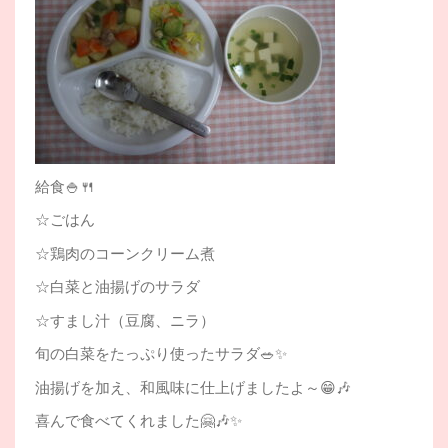
給食🍚🍴
☆ごはん
☆鶏肉のコーンクリーム煮
☆白菜と油揚げのサラダ
☆すまし汁（豆腐、ニラ）
旬の白菜をたっぷり使ったサラダ🥗✨
油揚げを加え、和風味に仕上げましたよ～😁🎶
喜んで食べてくれました🤗🎶✨