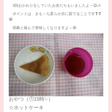
3回おかわりをしていたお友だちもいましたよ～😋🎶
ポイントは、きも～ち柔らか目に茹でることです❣❣
😁
胡麻と絡んで美味しくなりますよ～🤩
おやつ（🕒15時✨）
☆ホットケーキ