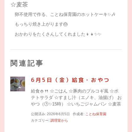
☆麦茶
卵不使用で作る、ことね保育園のホットケーキ✨🎶
もっちり焼き上がります🎂
おかわりをたくさんしてくれました👦👧✨✨
関連記事
6月5日（金）給食・おやつ
給食🍚🍴 ☆ごはん ☆豚肉のプルコギ風 ☆ポ
テトサラダ ☆すまし汁（エノキ、油揚げ） お
やつ（🕒✨15時） ☆いちごジャムパン ☆麦茶
公開済み: 2026年6月5日
作成者:
ことね保育園
カテゴリー:
調理室から