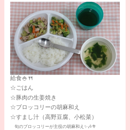
給食🍚🍴
☆ごはん
☆豚肉の生姜焼き
☆ブロッコリーの胡麻和え
☆すまし汁（高野豆腐、小松菜）
旬のブロッコリーが主役の胡麻和え✨🎶🥦