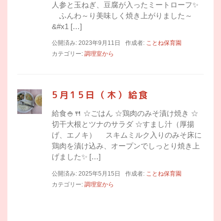
人参と玉ねぎ、豆腐が入ったミートローフ✨
ふんわ～り美味しく焼き上がりました～
&#x1 […]
公開済み: 2023年9月11日
作成者:
ことね保育園
カテゴリー:
調理室から
5月15日（木）給食
給食🍚🍴 ☆ごはん ☆鶏肉のみそ漬け焼き ☆
切干大根とツナのサラダ ☆すまし汁（厚揚
げ、エノキ） スキムミルク入りのみそ床に
鶏肉を漬け込み、オープンでしっとり焼き上
げました✨ […]
公開済み: 2025年5月15日
作成者:
ことね保育園
カテゴリー:
調理室から