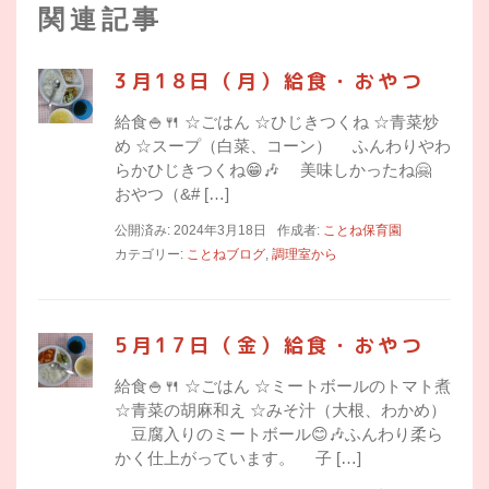
関連記事
3月18日（月）給食・おやつ
給食🍚🍴 ☆ごはん ☆ひじきつくね ☆青菜炒
め ☆スープ（白菜、コーン） ふんわりやわ
らかひじきつくね😁🎶 美味しかったね🤗
おやつ（&# […]
公開済み: 2024年3月18日
作成者:
ことね保育園
カテゴリー:
ことねブログ
,
調理室から
5月17日（金）給食・おやつ
給食🍚🍴 ☆ごはん ☆ミートボールのトマト煮
☆青菜の胡麻和え ☆みそ汁（大根、わかめ）
豆腐入りのミートボール😊🎶ふんわり柔ら
かく仕上がっています。 子 […]