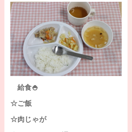
給食🍚
☆ご飯
☆肉じゃが