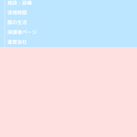
施設・設備
保育時間
園の生活
保護者ページ
運営会社
お問い合わせ
アクセス
365-0032 埼玉県鴻巣市中央20-28
[アクセス]
TEL.048-501-2471 FAX.048-501-2472