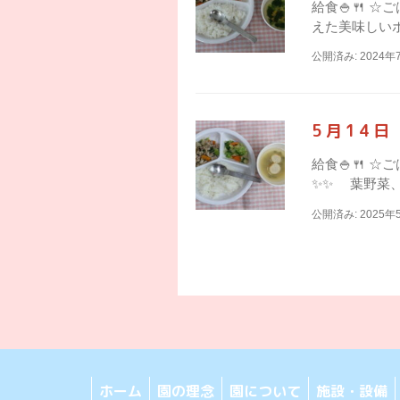
給食🍚🍴 
えた美味しいポ
公開済み: 2024年
5月14
給食🍚🍴 
✨✨ 葉野菜、
公開済み: 2025年
ホーム
園の理念
園について
施設・設備