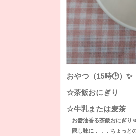
おやつ（15時🕒）✨
☆茶飯おにぎり
☆牛乳または麦茶
お醬油香る茶飯おにぎり
隠し味に．．．ちょっとの