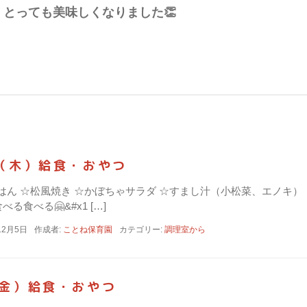
とっても美味しくなりました👏
日（木）給食・おやつ
☆ごはん ☆松風焼き ☆かぼちゃサラダ ☆すまし汁（小松菜、エノ
る食べる🤗&#x1 […]
12月5日
作成者:
ことね保育園
カテゴリー:
調理室から
（金）給食・おやつ