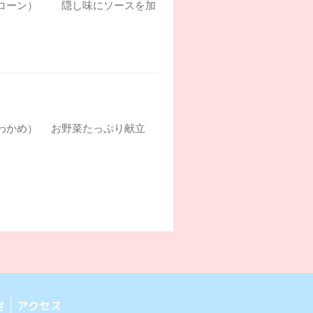
菜、コーン） 隠し味にソースを加
麩、わかめ） お野菜たっぷり献立
せ
アクセス