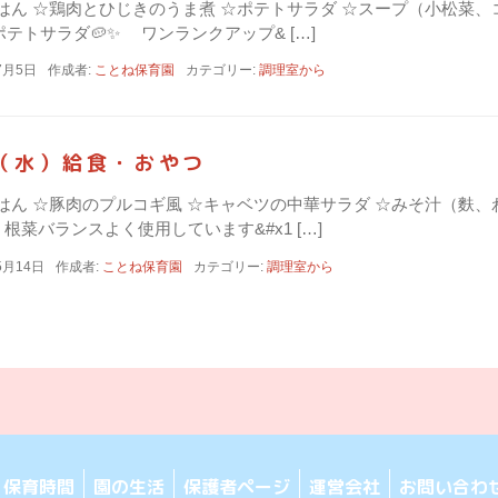
☆ごはん ☆鶏肉とひじきのうま煮 ☆ポテトサラダ ☆スープ（小松
テトサラダ🥔✨ ワンランクアップ& […]
7月5日
作成者:
ことね保育園
カテゴリー:
調理室から
日（水）給食・おやつ
☆ごはん ☆豚肉のプルコギ風 ☆キャベツの中華サラダ ☆みそ汁（
根菜バランスよく使用しています&#x1 […]
5月14日
作成者:
ことね保育園
カテゴリー:
調理室から
保育時間
園の生活
保護者ページ
運営会社
お問い合わ