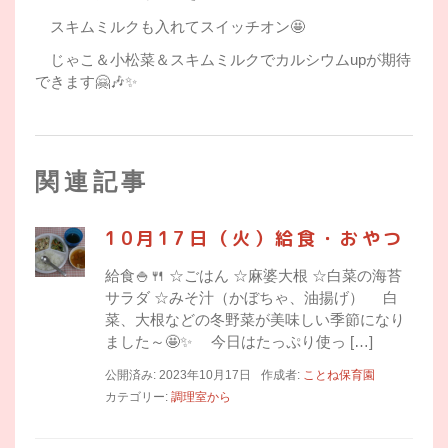
スキムミルクも入れてスイッチオン🤩
じゃこ＆小松菜＆スキムミルクでカルシウムupが期待
できます🤗🎶✨
関連記事
10月17日（火）給食・おやつ
給食🍚🍴 ☆ごはん ☆麻婆大根 ☆白菜の海苔
サラダ ☆みそ汁（かぼちゃ、油揚げ） 白
菜、大根などの冬野菜が美味しい季節になり
ました～🤩✨ 今日はたっぷり使っ […]
公開済み: 2023年10月17日
作成者:
ことね保育園
カテゴリー:
調理室から