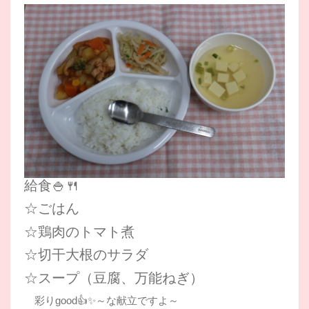
給食🍚🍴
☆ごはん
☆鶏肉のトマト煮
☆切干大根のサラダ
☆スープ（豆腐、万能ねぎ）
彩りgood👍✨～な献立ですよ～