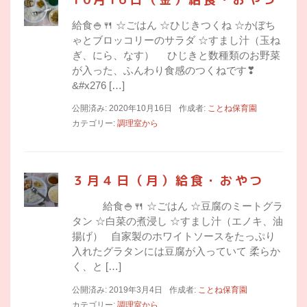
給食🍚🍴 ☆ごはん ☆ひじきつくね ☆かぼち
ゃとブロッコリーのサラダ ☆すまし汁（玉ね
ぎ、にら、なす） ひじきと数種類のお野菜
が入った、ふんわり食感のつくねです❣
&#x276 […]
公開済み: 2020年10月16日
作成者:
ことね保育園
カテゴリー:
調理室から
３月４日（月）給食・おやつ
給食🍚🍴 ☆ごはん ☆豆腐のミートグラ
タン ☆白菜の煮浸し ☆すまし汁（エノキ、油
揚げ） 自家製のホワイトソースをたっぷり
入れたグラタンには豆腐が入っていて 柔らか
く、と […]
公開済み: 2019年3月4日
作成者:
ことね保育園
カテゴリー:
調理室から