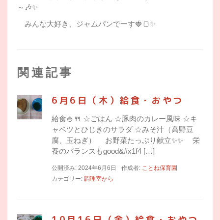
～🎶✨
みんな大好き、ジャムパンでーす🍓🍞✨
関連記事
6月6日（木）給食・おやつ
給食🍚🍴 ☆ごはん ☆豚肉のカレー風味 ☆キ
ャベツとひじきのサラダ ☆みそ汁（高野豆
腐、玉ねぎ） お野菜たっぷり献立✨✨ 栄
養のバランスもgood&#x1f4 […]
公開済み: 2024年6月6日
作成者:
ことね保育園
カテゴリー:
調理室から
10月16日（金）給食・おやつ