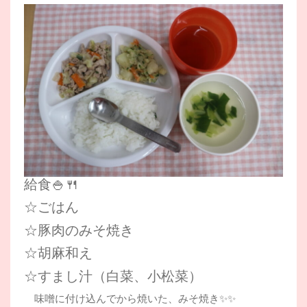
給食🍚🍴
☆ごはん
☆豚肉のみそ焼き
☆胡麻和え
☆すまし汁（白菜、小松菜）
味噌に付け込んでから焼いた、みそ焼き✨✨