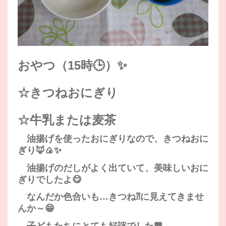
おやつ（15時🕒）✨
☆きつねおにぎり
☆牛乳または麦茶
油揚げを使ったおにぎりなので、きつねおに
ぎり🦊🍙✨
油揚げのだしがよく出ていて、美味しいおに
ぎりでしたよ😋
なんだか色合いも…きつね⁈に見えてきませ
んか～😁
子どもたちにとても好評でした💖