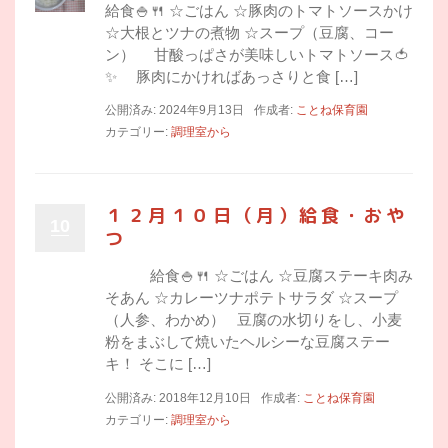
給食🍚🍴 ☆ごはん ☆豚肉のトマトソースかけ
☆大根とツナの煮物 ☆スープ（豆腐、コー
ン） 甘酸っぱさが美味しいトマトソース🍅
✨ 豚肉にかければあっさりと食 […]
公開済み: 2024年9月13日
作成者:
ことね保育園
カテゴリー:
調理室から
１２月１０日（月）給食・おや
10
つ
給食🍚🍴 ☆ごはん ☆豆腐ステーキ肉み
そあん ☆カレーツナポテトサラダ ☆スープ
（人参、わかめ） 豆腐の水切りをし、小麦
粉をまぶして焼いたヘルシーな豆腐ステー
キ！ そこに […]
公開済み: 2018年12月10日
作成者:
ことね保育園
カテゴリー:
調理室から