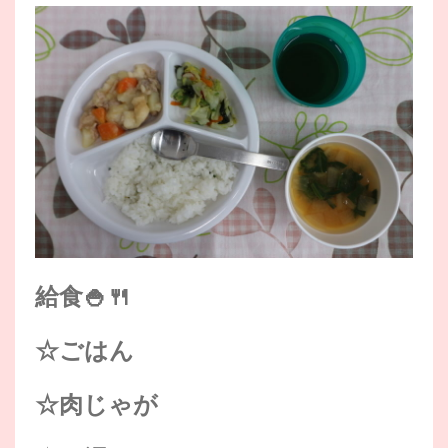
給食🍚🍴
☆ごはん
☆肉じゃが