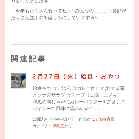
🍴となりました🤩
今年もたくさん食べてね～✨みんなのニコニコ笑顔が
たくさん並ぶのを楽しみにしています🎶✨
関連記事
2月27日（火）給食・おやつ
給食🍚🍴 ☆ごはん ☆カレー肉じゃが ☆白菜
とツナのサラダ ☆スープ（豆腐、エノキ）
和風の肉じゃがにカレーパウダーを加え、ス
パイシーな風味に🤗🎶&#x27 […]
公開済み: 2024年2月27日
作成者:
ことね保育園
カテゴリー:
調理室から