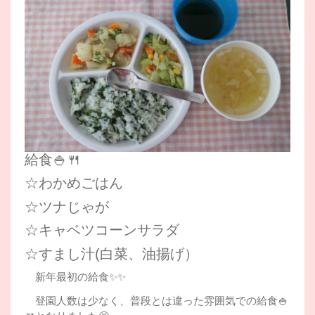
給食🍚🍴
☆わかめごはん
☆ツナじゃが
☆キャベツコーンサラダ
☆すまし汁(白菜、油揚げ）
新年最初の給食✨✨
登園人数は少なく、普段とは違った雰囲気での給食🍚