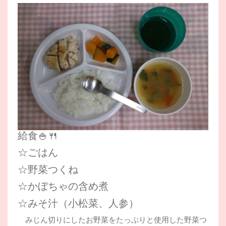
給食🍚🍴
☆ごはん
☆野菜つくね
☆かぼちゃの含め煮
☆みそ汁（小松菜、人参）
みじん切りにしたお野菜をたっぷりと使用した野菜つ