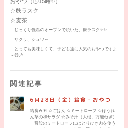
おやつ（🕒15時✨）
☆麩ラスク
☆麦茶
じっくり低温のオーブンで焼いた、麩ラスク✨✨
サクッ、シュワ～
とっても美味しくて、子ども達に人気のおやつですよ
～😍🎶
関連記事
6月28日（金）給食・おやつ
給食🍚🍴 ☆ごはん ☆ミートローフ ☆ほうれ
ん草の和サラダ ☆みそ汁（大根、万能ねぎ）
普段のミートローフにはとりひき肉を使う