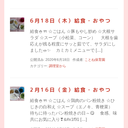
6月18日（木）給食・おやつ
給食🍚🍴 ☆ごはん ☆豚もやし炒め ☆大根サ
ラダ ☆スープ（小松菜、コーン） 大根を歯
応えが残る程度にサッと茹でて、サラダにし
ました🥗✨ カミカミメニューで […]
公開済み: 2020年6月18日
作成者:
ことね保育園
カテゴリー:
調理室から
2月16日（金）給食・おやつ
給食🍚🍴 ☆ごはん ☆鶏肉のパン粉焼き ☆ひ
じきの白和え ☆スープ（エノキ、青梗菜）
待ちに待ったパン粉焼きの日～😋 食感、味
共にお気に入り❣&#x1f91 […]