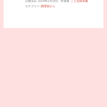
公開済み: 2024年2月16日
作成者:
ことね保育園
カテゴリー:
調理室から