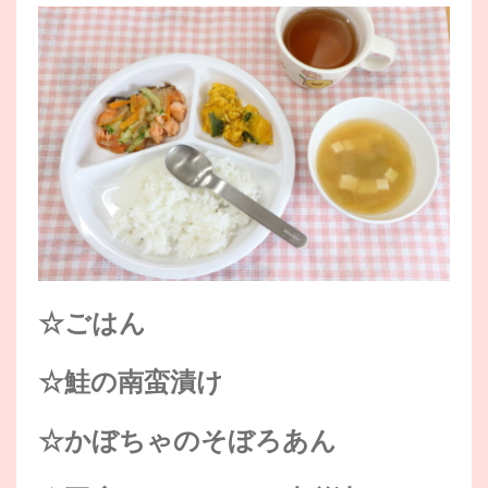
☆ごはん
☆鮭の南蛮漬け
☆かぼちゃのそぼろあん