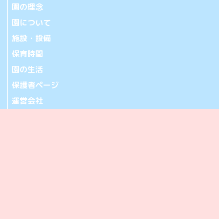
園の理念
園について
施設・設備
保育時間
園の生活
保護者ページ
運営会社
お問い合わせ
アクセス
365-0032 埼玉県鴻巣市中央20-28
[アクセス]