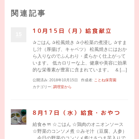
関連記事
10月15日（月）給食献立
15
✰ごはん ✰松風焼き ✰小松菜の煮浸し ✰すま
し汁（厚揚げ、キャベツ） 松風焼きにはおか
ら入りなのでふんわり・柔らかく仕上がって
います。 低カロリーな上、健康や美容に効果
的な栄養素が豊富に含まれています。 & […]
公開済み: 2018年10月15日
作成者:
ことね保育園
カテゴリー:
調理室から
8月17日（水）給食・おやつ
給食🍚🍴 ☆ごはん ☆鶏肉のオニオンソース
☆野菜のコンソメ煮 ☆みそ汁（豆腐、人参）
今日の野菜のコンソメ煮はさつま芋入りで