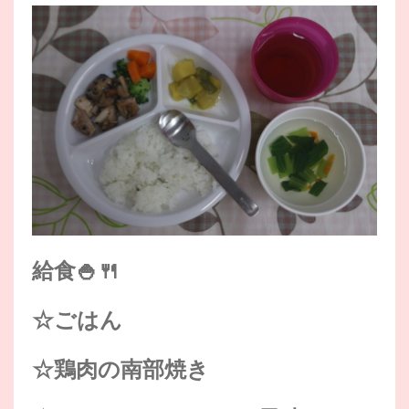
給食🍚🍴
☆ごはん
☆鶏肉の南部焼き