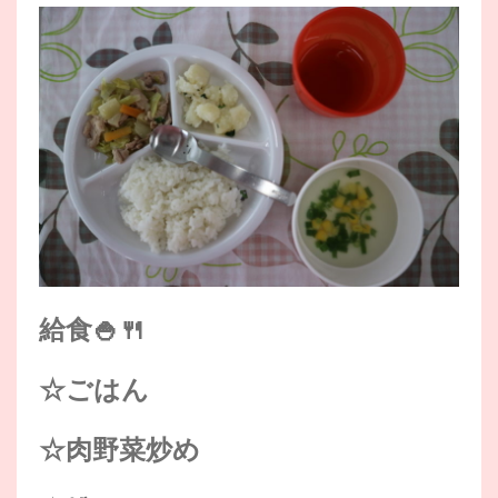
給食🍚🍴
☆ごはん
☆肉野菜炒め