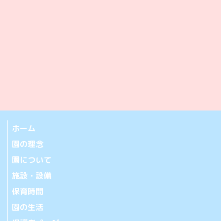
ホーム
園の理念
園について
施設・設備
保育時間
園の生活