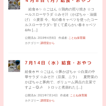
４月８日（月）給食・おやつ
給食🍚✨ ☆ごはん ☆鶏肉の照り焼き ☆コ
ールスローサラダ ☆みそ汁（かぼちゃ・油揚
げ） ☆麦茶 今、旬の春キャベツを使ったコー
ルスローサラダ✨ 甘くて柔らかい春キャベツ
&#x […]
公開済み: 2019年4月8日
作成者:
ことね保育園
カテゴリー:
調理室から
7月14日（水）給食・おやつ
給食🍚🍴 ☆ごはん ☆豚かぼちゃ ☆白菜の中
華サラダ ☆みそ汁（豆腐、ニラ） 夏野菜の
かぼちゃと豚肉で、ボリューム満点の主菜で
すよ～😋🎶 トロッと煮崩れた […]
公開済み: 2021年7月14日
作成者:
ことね保育園
カテゴリー:
調理室から