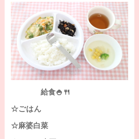
給食🍚🍴
☆ごはん
☆麻婆白菜