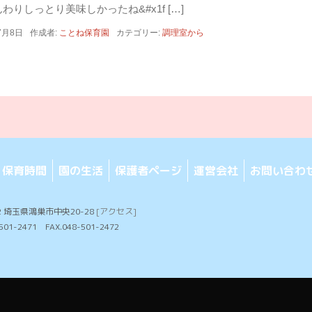
わりしっとり美味しかったね&#x1f […]
7月8日
作成者:
ことね保育園
カテゴリー:
調理室から
保育時間
園の生活
保護者ページ
運営会社
お問い合わ
32 埼玉県鴻巣市中央20-28
[アクセス]
-501-2471 FAX.048-501-2472