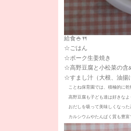
給食🍚🍴
☆ごはん
☆ポーク生姜焼き
☆高野豆腐と小松菜の含
☆すまし汁（大根、油揚
ことね保育園では、積極的に乾物
高野豆腐も子ども達は好きなようで
おだしを吸って美味しくなった
カルシウムやたんぱく質も豊富