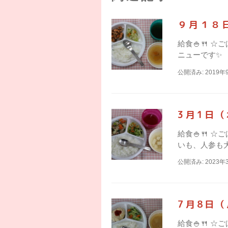
９月１８
給食🍚🍴 
ニューです✨
公開済み: 2019年
3月1日
給食🍚🍴 
いも、人参も大
公開済み: 2023年
7月8日
給食🍚🍴 