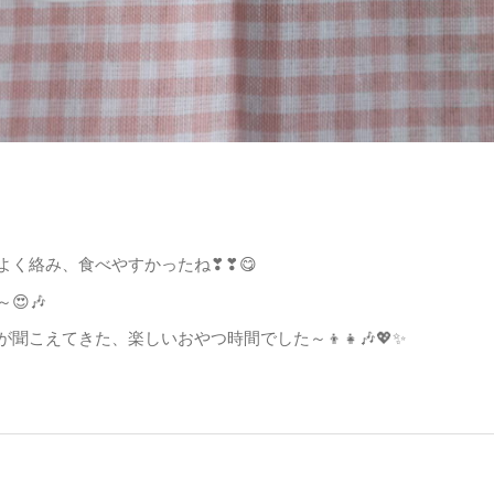
よく絡み、食べやすかったね❣❣😋
🎶
こえてきた、楽しいおやつ時間でした～👦👧🎶💖✨