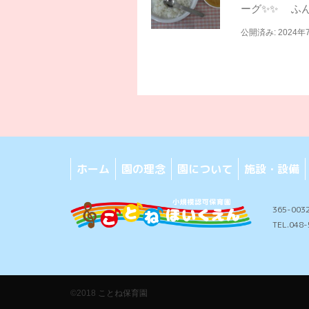
ーグ✨✨ ふん
公開済み: 2024年
ホーム
園の理念
園について
施設・設備
365-00
TEL.048
©2018
ことね保育園