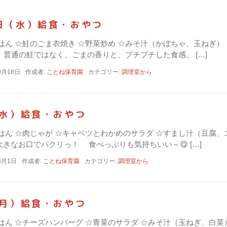
日（水）給食・おやつ
☆ごはん ☆鮭のごま衣焼き ☆野菜炒め ☆みそ汁（かぼちゃ、玉ね
 普通の鮭ではなく、ごまの香りと、プチプチした食感、 […]
9月18日
作成者:
ことね保育園
カテゴリー:
調理室から
（水）給食・おやつ
☆ごはん ☆肉じゃが ☆キャベツとわかめのサラダ ☆すまし汁（豆
きなお口でパクリっ！ 食べっぷりも気持ちいい～😋 […]
3月1日
作成者:
ことね保育園
カテゴリー:
調理室から
（月）給食・おやつ
☆ごはん ☆チーズハンバーグ ☆青菜のサラダ ☆みそ汁（玉ねぎ、