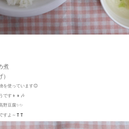
め煮
げ）
を使っています😊
す👦👧🎶
高野豆腐✨✨
ですよ～❣❣