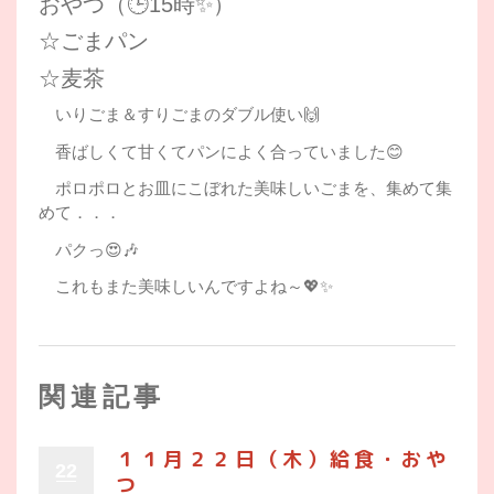
おやつ（🕒15時✨）
☆ごまパン
☆麦茶
いりごま＆すりごまのダブル使い🙌
香ばしくて甘くてパンによく合っていました😊
ポロポロとお皿にこぼれた美味しいごまを、集めて集
めて．．．
パクっ😍🎶
これもまた美味しいんですよね～💖✨
関連記事
１１月２２日（木）給食・おや
22
つ