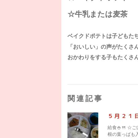
☆牛乳または麦茶
ベイクドポテトは子どもたち
「おいしい」の声がたくさん
おかわりをする子もたくさ
関連記事
５月２１
給食🍚🍴 
根の葉っぱも