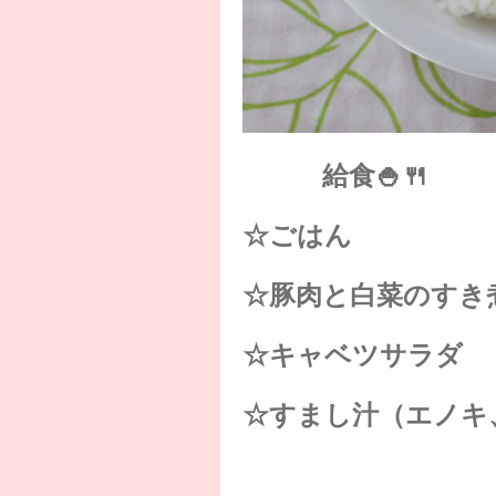
給食🍚🍴
☆ごはん
☆豚肉と白菜のすき
☆キャベツサラダ
☆すまし汁（エノキ