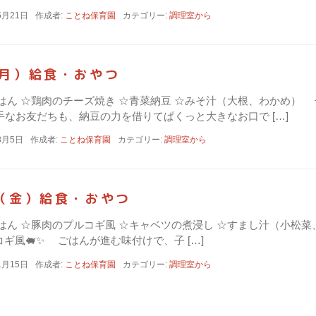
5月21日
作成者:
ことね保育園
カテゴリー:
調理室から
（月）給食・おやつ
☆ごはん ☆鶏肉のチーズ焼き ☆青菜納豆 ☆みそ汁（大根、わかめ
手なお友だちも、納豆の力を借りてぱくっと大きなお口で […]
8月5日
作成者:
ことね保育園
カテゴリー:
調理室から
日（金）給食・おやつ
☆ごはん ☆豚肉のプルコギ風 ☆キャベツの煮浸し ☆すまし汁（小
ギ風🐖✨ ごはんが進む味付けで、子 […]
1月15日
作成者:
ことね保育園
カテゴリー:
調理室から