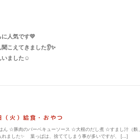
に人気です💛
聞こえてきました👂✨
んいました☺
日（火）給食・おやつ
☆ごはん ☆豚肉のバーベキューソース ☆大根のだし煮 ☆すまし汁
入れました✨ 葉っぱは、捨ててしまう事が多いですが、 […]